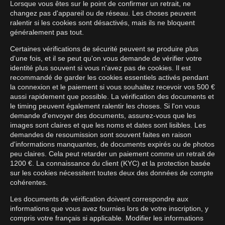
Lorsque vous êtes sur le point de confirmer un retrait, ne
changez pas d'appareil ou de réseau. Les choses peuvent
ralentir si les cookies sont désactivés, mais ils ne bloquent
généralement pas tout.
Certaines vérifications de sécurité peuvent se produire plus
d'une fois, et il se peut qu'on vous demande de vérifier votre
identité plus souvent si vous n'avez pas de cookies. Il est
recommandé de garder les cookies essentiels activés pendant
la connexion et le paiement si vous souhaitez recevoir vos 500 €
aussi rapidement que possible. La vérification des documents et
le timing peuvent également ralentir les choses. Si l'on vous
demande d'envoyer des documents, assurez-vous que les
images sont claires et que les noms et dates sont lisibles. Les
demandes de resoumission sont souvent faites en raison
d'informations manquantes, de documents expirés ou de photos
peu claires. Cela peut retarder un paiement comme un retrait de
1200 €. La connaissance du client (KYC) et la protection basée
sur les cookies nécessitent toutes deux des données de compte
cohérentes.
Les documents de vérification doivent correspondre aux
informations que vous avez fournies lors de votre inscription, y
compris votre français si applicable. Modifier les informations