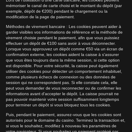
mémoriser le canal de carte choisi et le montant du dépôt (par
exemple, dépôt de €200) pendant le chargement ou la
modification de la page de paiement.
Méthodes de virement bancaire : Les cookies peuvent aider à
garder visibles vos informations de référence et la méthode de
virement choisie pendant le paiement, afin que vous puissiez
effectuer un dépôt de €100 sans avoir à vous déconnecter.
Lorsque vous approuvez un dépôt comme €50 via un écran de
confirmation externe, les cookies aident la caisse à s'assurer
que vous êtes toujours dans la même session, si cette option
est disponible. Pour votre sécurité, la caisse peut également
utiliser des cookies pour détecter un comportement inhabituel,
comme plusieurs échecs de connexion ou des données de
session qui ne correspondent pas. Si elle constate cela, elle
peut vous demander de vous reconnecter ou de confirmer les
informations avant d'accepter le dépôt. La caisse pourrait ne
pas pouvoir maintenir votre session suffisamment longtemps
pour terminer un dépôt si vous bloquez tous les cookies.
Puis, pendant le paiement, assurez-vous que les cookies sont
autorisés pour le domaine du casino. Terminez la transaction et,
si vous le souhaitez, modifiez à nouveau les paramètres de
votre navigateur. Si vous souhaitez un paiement protégé par