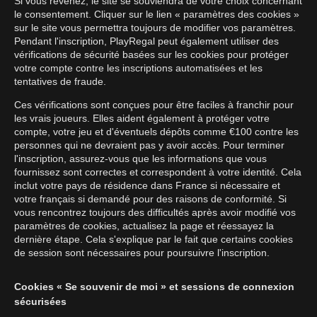
Si vous revenez, le site se souviendra de votre choix concernant
le consentement. Cliquer sur le lien « paramètres des cookies »
sur le site vous permettra toujours de modifier vos paramètres.
Pendant l'inscription, PlayRegal peut également utiliser des
vérifications de sécurité basées sur les cookies pour protéger
votre compte contre les inscriptions automatisées et les
tentatives de fraude.
Ces vérifications sont conçues pour être faciles à franchir pour
les vrais joueurs. Elles aident également à protéger votre
compte, votre jeu et d'éventuels dépôts comme €100 contre les
personnes qui ne devraient pas y avoir accès. Pour terminer
l'inscription, assurez-vous que les informations que vous
fournissez sont correctes et correspondent à votre identité. Cela
inclut votre pays de résidence dans France si nécessaire et
votre français si demandé pour des raisons de conformité. Si
vous rencontrez toujours des difficultés après avoir modifié vos
paramètres de cookies, actualisez la page et réessayez la
dernière étape. Cela s'explique par le fait que certains cookies
de session sont nécessaires pour poursuivre l'inscription.
Cookies « Se souvenir de moi » et sessions de connexion
sécurisées