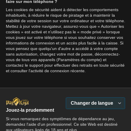
faire sur mon téléphone ?
Les cookies de sécurité aident à détecter les comportements
inhabituels, à réduire le risque de piratage et à maintenir la
stabilité de votre session sur votre ordinateur et votre téléphone.
Mettez à jour votre navigateur, assurez-vous que « Autoriser les
cookies » est activé et n'utilisez pas le « mode privé » lorsque
vous jouez sur votre téléphone si vous souhaitez conserver vos
informations de connexion et un accès plus facile à la caisse. Si
vous pensez que quelqu'un d'autre a accédé à votre compte
sans autorisation, changez votre mot de passe, déconnectez-
vous de tous vos appareils (Paramètres du compte) et
contactez le support pour effectuer des retraits en toute sécurité
et consulter l'activité de connexion récente.
Changer de langue
Jouez-la prudemment
Si vous remarquez des symptômes de dépendance au jeu,
demandez l'aide d'un professionnel. Ce site Web est destiné
aux utilisateurs âgés de 18 ans et plus.