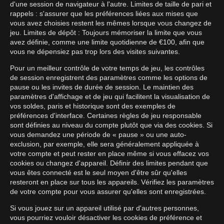
d'une session de navigateur à l'autre. Limites de taille de pari et
rappels : s'assurer que les préférences liées aux mises que
vous avez choisies restent les mêmes lorsque vous changez de
jeu. Limites de dépôt : Toujours mémoriser la limite que vous
avez définie, comme une limite quotidienne de €100, afin que
vous ne dépensiez pas trop lors des visites suivantes.
Pour un meilleur contrôle de votre temps de jeu, les contrôles
de session enregistrent des paramètres comme les options de
pause ou les invites de durée de session. Le maintien des
paramètres d'affichage et de jeu qui facilitent la visualisation de
vos soldes, paris et historique sont des exemples de
préférences d'interface. Certaines règles de jeu responsable
sont définies au niveau du compte plutôt que via des cookies. Si
vous demandez une période de « pause » ou une auto-
exclusion, par exemple, elle sera généralement appliquée à
votre compte et peut rester en place même si vous effacez vos
cookies ou changez d'appareil. Définir des limites pendant que
vous êtes connecté est le seul moyen d'être sûr qu'elles
resteront en place sur tous les appareils. Vérifiez les paramètres
de votre compte pour vous assurer qu'elles sont enregistrées.
Si vous jouez sur un appareil utilisé par d'autres personnes,
vous pourriez vouloir désactiver les cookies de préférence et