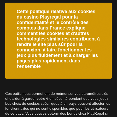
Cette politique relative aux cookies
du casino Playregal pour la
confidentialité et le contrôle des
comptes dans France explique
comment les cookies et d'autres
technologies similaires contribuent à
rendre le site plus sûr pour la
connexion, à faire fonctionner les
jeux plus fluidement et à charger les
pages plus rapidement dans
l'ensemble
Ces outils nous permettent de mémoriser vos paramètres clés
et d'aider à garder votre € en sécurité pendant que vous jouez.
Les choix de cookies spécifiques à un pays peuvent affecter les
fonctionnalités qui ne sont disponibles que pour les utilisateurs
de ce pays. Vous pouvez obtenir des bonus chez PlayRegal si