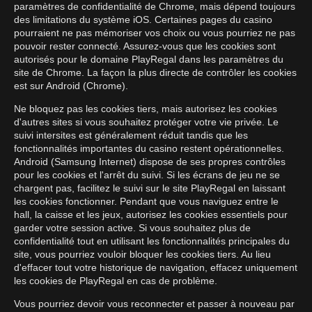
paramètres de confidentialité de Chrome, mais dépend toujours
des limitations du système iOS. Certaines pages du casino
pourraient ne pas mémoriser vos choix ou vous pourriez ne pas
pouvoir rester connecté. Assurez-vous que les cookies sont
autorisés pour le domaine PlayRegal dans les paramètres du
site de Chrome. La façon la plus directe de contrôler les cookies
est sur Android (Chrome).
Ne bloquez pas les cookies tiers, mais autorisez les cookies
d'autres sites si vous souhaitez protéger votre vie privée. Le
suivi intersites est généralement réduit tandis que les
fonctionnalités importantes du casino restent opérationnelles.
Android (Samsung Internet) dispose de ses propres contrôles
pour les cookies et l'arrêt du suivi. Si les écrans de jeu ne se
chargent pas, facilitez le suivi sur le site PlayRegal en laissant
les cookies fonctionner. Pendant que vous naviguez entre le
hall, la caisse et les jeux, autorisez les cookies essentiels pour
garder votre session active. Si vous souhaitez plus de
confidentialité tout en utilisant les fonctionnalités principales du
site, vous pourriez vouloir bloquer les cookies tiers. Au lieu
d'effacer tout votre historique de navigation, effacez uniquement
les cookies de PlayRegal en cas de problème.
Vous pourriez devoir vous reconnecter et passer à nouveau par