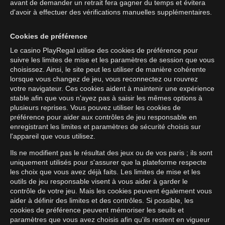
avant de demander un retrait fera gagner du temps et évitera
d'avoir à effectuer des vérifications manuelles supplémentaires.
Cookies de préférence
Le casino PlayRegal utilise des cookies de préférence pour
suivre les limites de mise et les paramètres de session que vous
choisissez. Ainsi, le site peut les utiliser de manière cohérente
lorsque vous changez de jeu, vous reconnectez ou rouvrez
votre navigateur. Ces cookies aident à maintenir une expérience
stable afin que vous n'ayez pas à saisir les mêmes options à
plusieurs reprises. Vous pouvez utiliser les cookies de
préférence pour aider aux contrôles de jeu responsable en
enregistrant les limites et paramètres de sécurité choisis sur
l'appareil que vous utilisez.
Ils ne modifient pas le résultat des jeux ou de vos paris ; ils sont
uniquement utilisés pour s'assurer que la plateforme respecte
les choix que vous avez déjà faits. Les limites de mise et les
outils de jeu responsable visent à vous aider à garder le
contrôle de votre jeu. Mais les cookies peuvent également vous
aider à définir des limites et des contrôles. Si possible, les
cookies de préférence peuvent mémoriser les seuils et
paramètres que vous avez choisis afin qu'ils restent en vigueur