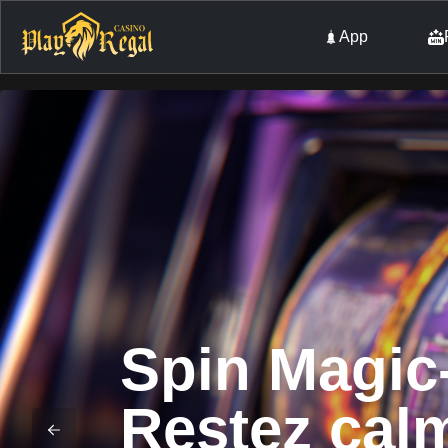
App
Spin Magic
Restez calm