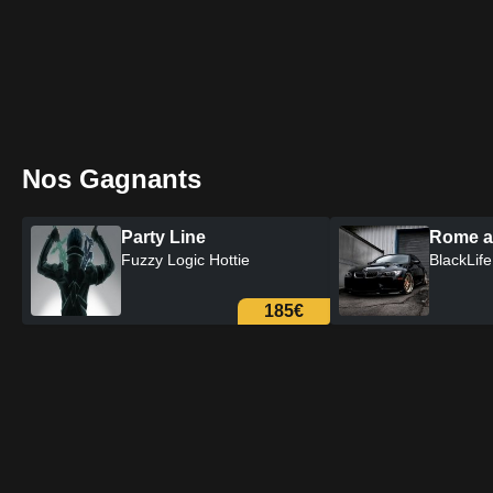
Nos Gagnants
Party Line
Rome a
Fuzzy Logic Hottie
BlackLife
185€