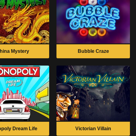
hina Mystery
Bubble Craze
poly Dream Life
Victorian Villain