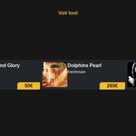
Voir tout
nd Glory
Dolphins Pearl
freshman
50€
265€