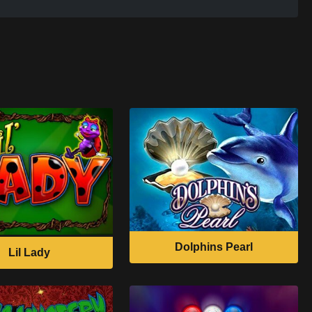
Dolphins Pearl
Lil Lady