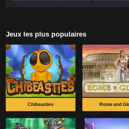
Pourcentage de correspondance, tours gratuits et paie
Conditions de bonus qui affectent le retrait
Conditions importantes à lire avant de jouer
Jeux les plus populaires
Erreurs de saisie de code promo et comment corriger le
Configuration du compte au casino Playregal
Chibeasties
Rome and Gl