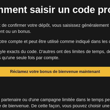
ment saisir un code p
 de confirmer votre dépôt, vous saisissez généralement 
ent ou un bonus.
votre compte et peut être utilisé comme indiqué dans les 
e style exacts du code. D'autres ont des limites de temps
 qu'une seule fois par compte.
Réclamez votre bonus de bienvenue maintenant
ge partenaire ou d'une campagne limitée dans le temps pe
re de bienvenue. De cette façon, vous pouvez choisir une 