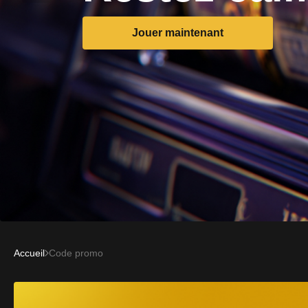
Jouer maintenant
Accueil
Code promo