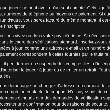
chaque joueur ne peut avoir qu'un seul compte. Cela signi
ails, numéros de téléphone ou moyens de paiement. Si qu
un d'autre, vous serez facturé du même montant. Il est ob
 l'inscription.
 où vous vivez ou dans votre pays d'origine. Si nécessa
 dans le cadre des vérifications standard. Inscrivez-vous
rdonnées à jour, comme une adresse e-mail et un numéro 
aiement correspondent à celles fournies par le titulaire
l peut fermer ou suspendre les comptes liés à l'inscript
autoriser le joueur à jouer ou de traiter un retrait. Tout
ctuées.
 Si vous déménagez ou changez d'adresse, de numéro de t
e compte ou contacter le support. N'essayez pas de cont
s paiements échoués et à des demandes de vérification 
nécessiter une confirmation pour des raisons de sécurité.