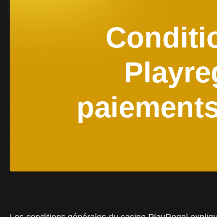
Conditi
Playre
paiements