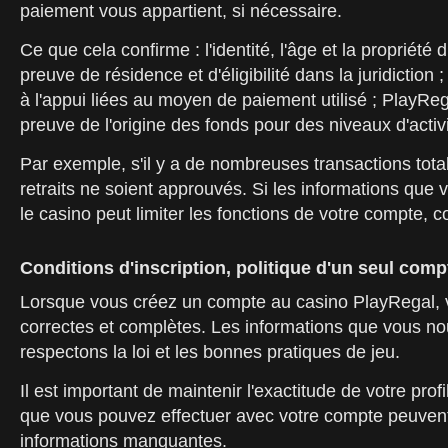
paiement vous appartient, si nécessaire.
Ce que cela confirme : l'identité, l'âge et la propriét
preuve de résidence et d'éligibilité dans la juridiction
à l'appui liées au moyen de paiement utilisé ; PlayR
preuve de l'origine des fonds pour des niveaux d'activ
Par exemple, s'il y a de nombreuses transactions tota
retraits ne soient approuvés. Si les informations que 
le casino peut limiter les fonctions de votre compte, co
Conditions d'inscription, politique d'un seul compt
Lorsque vous créez un compte au casino PlayRegal, vo
correctes et complètes. Les informations que vous nous 
respectons la loi et les bonnes pratiques de jeu.
Il est important de maintenir l'exactitude de votre pro
que vous pouvez effectuer avec votre compte peuvent 
informations manquantes.