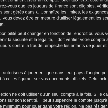
ent comment créer un compte, jouer aux jeux, obtenir des
z-vous que les joueurs de France sont éligibles, vérifie
 sont gérés dans €. Connaître les limites, les exigences 
es. Vous devez être en mesure d'utiliser légalement les se
al.
onibilité peut changer en fonction de l'endroit où vous 
la sécurité et la légalité, il doit vérifier votre compte
 joueurs contre la fraude, empêche les enfants de jouer et
utorisées à jouer en ligne dans leur pays d'origine peuv
à celles figurant sur vos documents officiels. Cela incl
ion ne doit utiliser qu'un seul compte à la fois. Si le 
ions sur son identité, il peut suspendre le compte jusqu'à
ge minimum pour jouer dans votre région. Ne pas réside