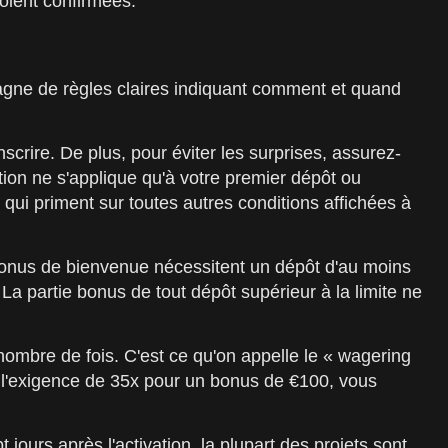
soient confirmées.
agne de règles claires indiquant comment et quand
rire. De plus, pour éviter les surprises, assurez-
tion ne s'applique qu'à votre premier dépôt ou
ui priment sur toutes autres conditions affichées à
bonus de bienvenue nécessitent un dépôt d'au moins
 partie bonus de tout dépôt supérieur à la limite ne
nombre de fois. C'est ce qu'on appelle le « wagering
 l'exigence de 35x pour un bonus de €100, vous
ours après l'activation, la plupart des projets sont