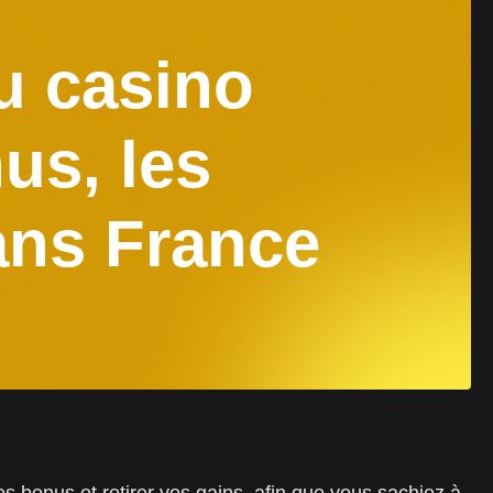
u casino
us, les
ans France