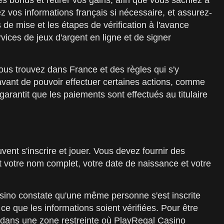
 bonus et retirer vos gains, afin que vous sachiez à
z vos informations français si nécessaire, et assurez-
de mise et les étapes de vérification à l'avance
rvices de jeux d'argent en ligne et de signer
vous trouvez dans France et des règles qui s'y
 avant de pouvoir effectuer certaines actions, comme
 garantit que les paiements sont effectués au titulaire
ent s'inscrire et jouer. Vous devez fournir des
ut votre nom complet, votre date de naissance et votre
casino constate qu'une même personne s'est inscrite
 ce que les informations soient vérifiées. Pour être
r dans une zone restreinte où PlayRegal Casino