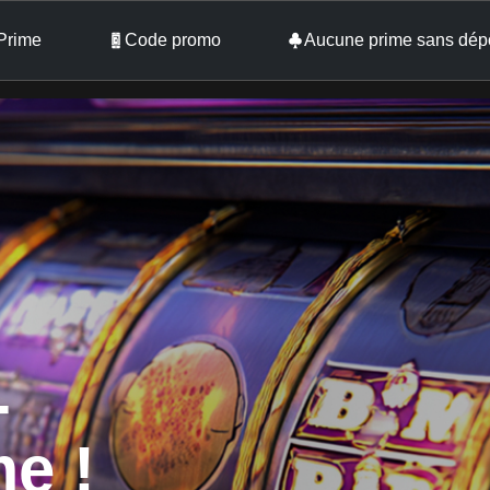
Prime
Code promo
Aucune prime sans dép
-
e !