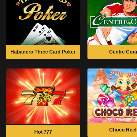
Habanero Three Card Poker
Centre Cour
Choco Reel
Hot 777