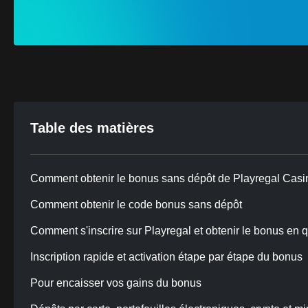
Table des matières
Comment obtenir le bonus sans dépôt de Playregal Casi
Comment obtenir le code bonus sans dépôt
Comment s'inscrire sur Playregal et obtenir le bonus en
Inscription rapide et activation étape par étape du bonus
Pour encaisser vos gains du bonus