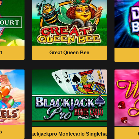
t
Great Queen Bee
s
Blackjackpro Montecarlo Singlehand